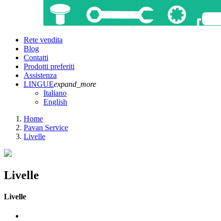
Rete vendita
Blog
Contatti
Prodotti preferiti
Assistenza
LINGUE
expand_more
Italiano
English
Home
Pavan Service
Livelle
Livelle
Livelle