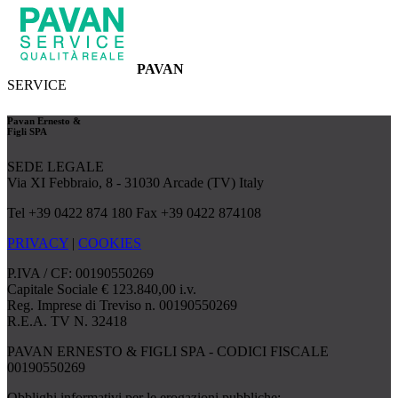
PAVAN
SERVICE
Pavan Ernesto &
Figli SPA
SEDE LEGALE
Via XI Febbraio, 8 - 31030 Arcade (TV) Italy
Tel +39 0422 874 180 Fax +39 0422 874108
PRIVACY
|
COOKIES
P.IVA / CF: 00190550269
Capitale Sociale € 123.840,00 i.v.
Reg. Imprese di Treviso n. 00190550269
R.E.A. TV N. 32418
PAVAN ERNESTO & FIGLI SPA - CODICI FISCALE
00190550269
Obblighi informativi per le erogazioni pubbliche: