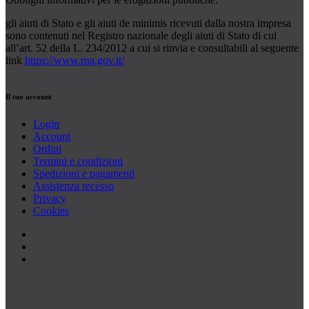
gli aiuti di Stato e gli aiuti de minimis ricevuti dalla nostra impresa
sono contenuti nel Registro nazionale degli aiuti di Stato di cui
all’art. 52 della L. 234/2012 a cui si rinvia e consultabili al seguente
link
https://www.rna.gov.it/
Il tuo account
Login
Account
Ordini
Termini e condizioni
Spedizioni e pagamenti
Assistenza recesso
Privacy
Cookies