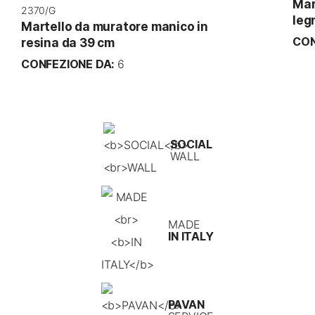
Mar
2370/G
leg
Martello da muratore manico in
CON
resina da 39 cm
CONFEZIONE DA:
6
SOCIAL
WALL
MADE
IN ITALY
PAVAN