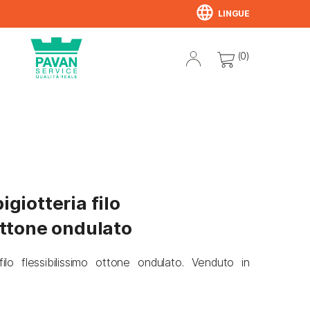
language
LINGUE
(0)
igiotteria filo
ottone ondulato
filo flessibilissimo ottone ondulato. Venduto in