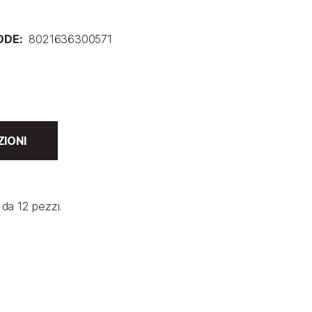
ODE:
8021636300571
ZIONI
 da 12 pezzi.