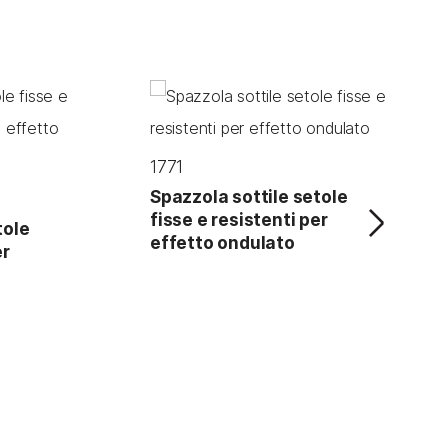
1771
Spazzola sottile setole
NEXT
fisse e resistenti per
tole
effetto ondulato
er