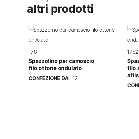
altri prodotti
1761
1762
Spazzolino per camoscio
Spaz
filo ottone ondulato
filo
alti
CONFEZIONE DA:
12
CONF