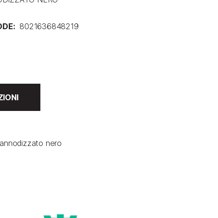
DE:
8021636848219
ZIONI
 annodizzato nero