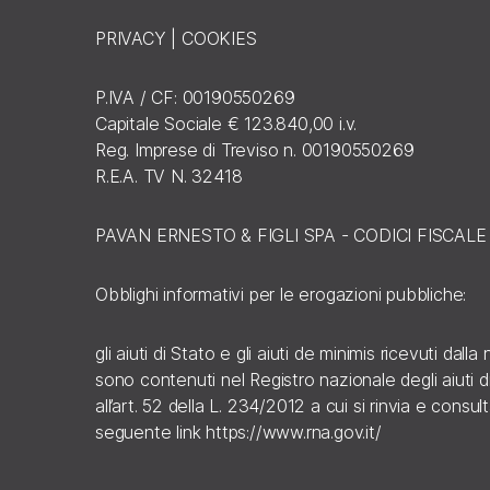
PRIVACY
|
COOKIES
P.IVA / CF: 00190550269
Capitale Sociale € 123.840,00 i.v.
Reg. Imprese di Treviso n. 00190550269
R.E.A. TV N. 32418
PAVAN ERNESTO & FIGLI SPA - CODICI FISCAL
Obblighi informativi per le erogazioni pubbliche:
gli aiuti di Stato e gli aiuti de minimis ricevuti dall
sono contenuti nel Registro nazionale degli aiuti di
all’art. 52 della L. 234/2012 a cui si rinvia e consulta
seguente link
https://www.rna.gov.it/