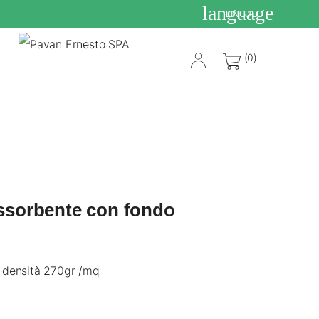
language
LINGUE
(0)
assorbente con fondo
o densità 270gr /mq