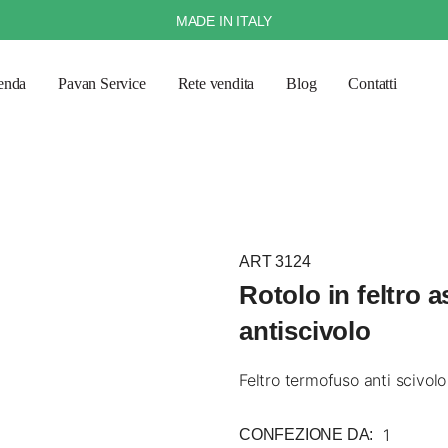
MADE IN ITALY
enda
Pavan Service
Rete vendita
Blog
Contatti
ART 3124
Rotolo in feltro 
antiscivolo
Feltro termofuso anti scivol
1
CONFEZIONE DA: