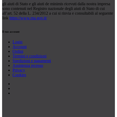
gli aiuti di Stato e gli aiuti de minimis ricevuti dalla nostra impresa
sono contenuti nel Registro nazionale degli aiuti di Stato di cui
all’art. 52 della L. 234/2012 a cui si rinvia e consultabili al seguente
link
https://www.rna.gov.it/
Il tuo account
Login
Account
Ordini
Termini e condizioni
Spedizioni e pagamenti
Assistenza recesso
Privacy
Cookies