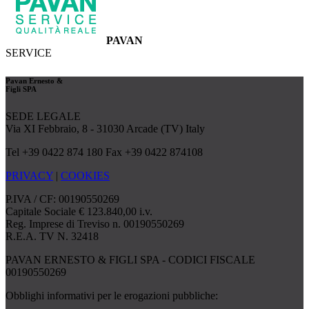
PAVAN
SERVICE
Pavan Ernesto &
Figli SPA
SEDE LEGALE
Via XI Febbraio, 8 - 31030 Arcade (TV) Italy
Tel +39 0422 874 180 Fax +39 0422 874108
PRIVACY
|
COOKIES
P.IVA / CF: 00190550269
Capitale Sociale € 123.840,00 i.v.
Reg. Imprese di Treviso n. 00190550269
R.E.A. TV N. 32418
PAVAN ERNESTO & FIGLI SPA - CODICI FISCALE
00190550269
Obblighi informativi per le erogazioni pubbliche: