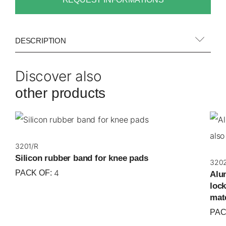
DESCRIPTION
Discover also
other products
3201/R
Silicon rubber band for knee pads
320
4
PACK OF:
Alu
lock
mat
PAC