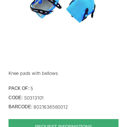
Knee pads with bellows
5
PACK OF:
S0313101
CODE:
8021636560012
BARCODE:
REQUEST INFORMATIONS