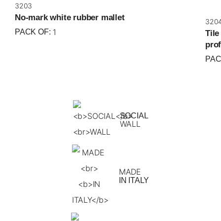
3203
No-mark white rubber mallet
3204
1
PACK OF:
Tile
pro
PAC
SOCIAL
WALL
MADE
IN ITALY