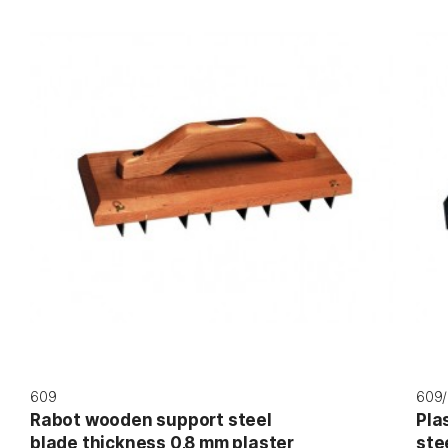
609
609/
Rabot wooden support steel
Pla
blade thickness 0,8 mm plaster
ste