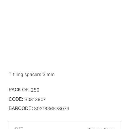
T tiling spacers 3 mm
250
PACK OF:
S0313907
CODE:
8021636578079
BARCODE: